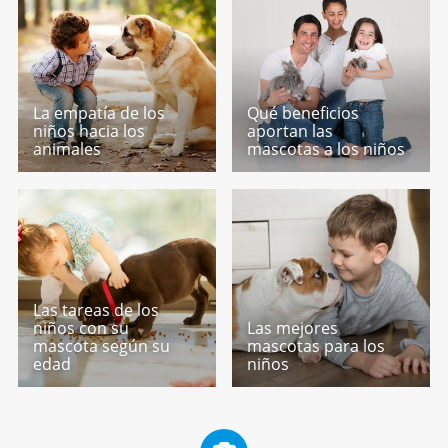
La empatía de los
Qué beneficios
niños hacia los
aportan las
animales
mascotas a los niños
Las tareas de los
niños con su
Las mejores
mascota según su
mascotas para los
edad
niños