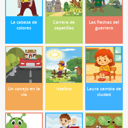
La cabeza de
Carrera de
Las flechas del
colores
zapatillas
guerrero
Un conejo en la
Itzelina
Laura cambia de
vía
ciudad