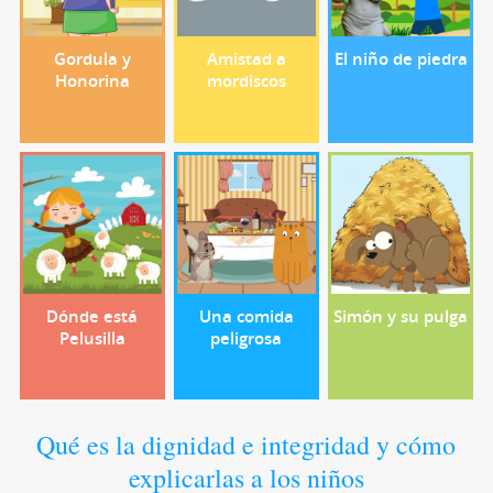
Gordula y
Amistad a
El niño de piedra
Honorina
mordiscos
Dónde está
Una comida
Simón y su pulga
Pelusilla
peligrosa
Qué es la dignidad e integridad y cómo
explicarlas a los niños