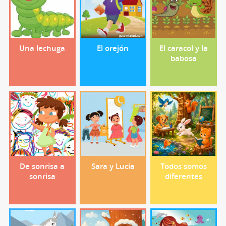
Una lechuga
El orejón
El caracol y la
babosa
De sonrisa a
Sara y Lucía
Todos somos
sonrisa
diferentes