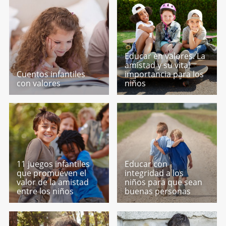
Educar en valores. La
amistad y su vital
Cuentos infantiles
importancia para los
con valores
niños
11 juegos infantiles
Educar con
que promueven el
integridad a los
valor de la amistad
niños para que sean
entre los niños
buenas personas