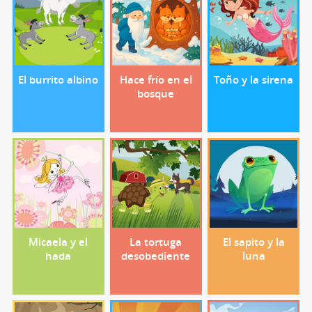
El burrito albino
Hace frío en el
Toño y la sirena
bosque
Micaela y el
La tortuga
El sapito y la
hada
desobediente
luna