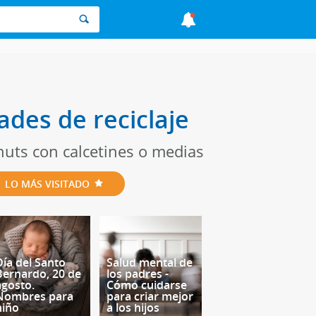
des de reciclaje
uts con calcetines o medias
LO MÁS VISITADO
Día del Santo
Salud mental de
Bernardo, 20 de
los padres -
agosto.
Cómo cuidarse
Nombres para
para criar mejor
niño
a los hijos