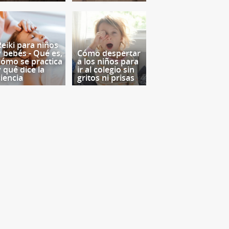
Reiki para niños
y bebés - Qué es,
Cómo despertar
cómo se practica
a los niños para
y qué dice la
ir al colegio sin
ciencia
gritos ni prisas