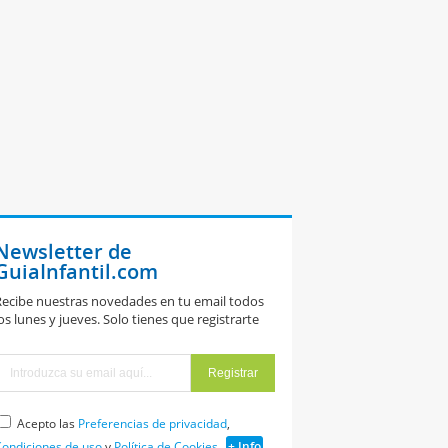
Newsletter de
GuiaInfantil.com
ecibe nuestras novedades en tu email todos
os lunes y jueves. Solo tienes que registrarte
Acepto las
Preferencias de privacidad
,
ondiciones de uso
y
Política de Cookies
+ Info