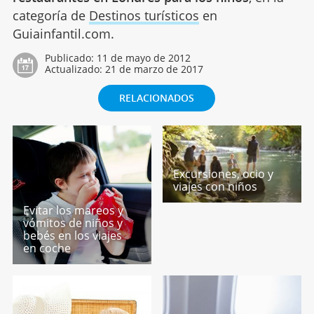
categoría de
Destinos turísticos
en
Guiainfantil.com.
Publicado:
11 de mayo de 2012
Actualizado:
21 de marzo de 2017
RELACIONADOS
Excursiones, ocio y
viajes con niños
Evitar los mareos y
vómitos de niños y
bebés en los viajes
en coche