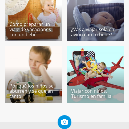
Cómo preparar un
viaje de vacaciones
¿Vas a viajar sola en
con un bebé
avión con tu bebé?
Por qué los niños se
aburren y se quejan
Viajar con niños.
tanto
Turismo en familia