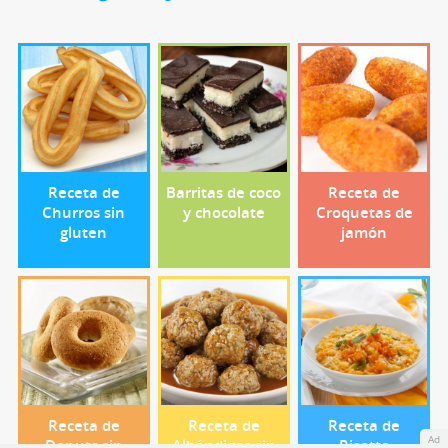
Receta de
Barritas de coco
Receta de
Churros sin
y chocolate
Croquetas de
gluten
jamón
Receta de
Receta de
Receta de
Ad
Donuts sin
Albóndigas sin
Risotto