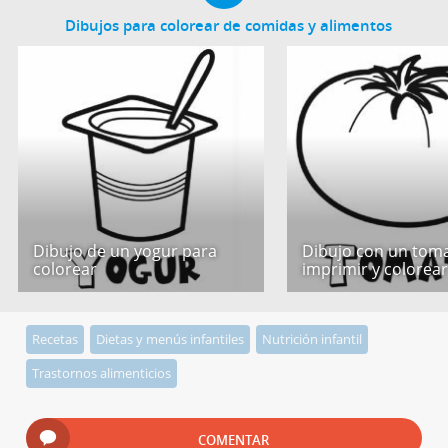
Dibujos para colorear de comidas y alimentos
Dibujo de un yogur para
Dibujo con un tom
colorear
imprimir y colorea
Recetas
Dietas y menús infantiles
Nutrición infantil
Trastornos alimenticios
COMENTAR