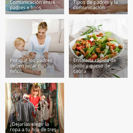
Comunicación entre
Tipos de padres y la
padres e hijos
comunicación
Por qué los padres
Ensalada rápida de
deben jugar con los
pollo y queso de
niños
cabra
¿Dejarías elegir la
ropa a tu hija de tres