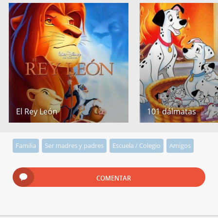
El Rey León
101 dálmatas
Familia
Ser madres y padres
Escuela / Colegio
Amigos
COMENTAR