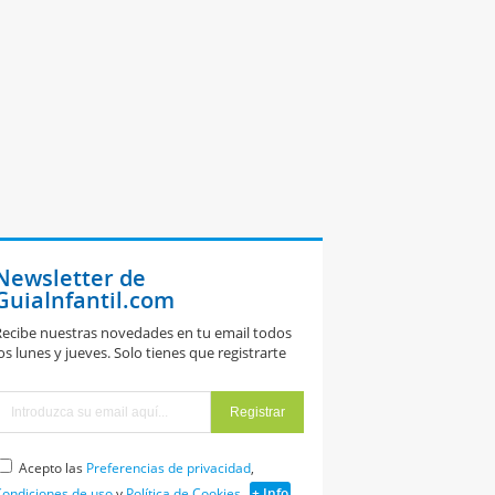
Newsletter de
GuiaInfantil.com
ecibe nuestras novedades en tu email todos
os lunes y jueves. Solo tienes que registrarte
Acepto las
Preferencias de privacidad
,
ondiciones de uso
y
Política de Cookies
+ Info