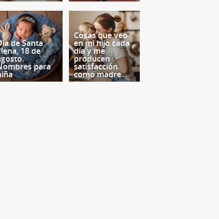
Cosas que veo
Día de Santa
en mi hijo cada
Elena, 18 de
día y me
agosto.
producen
Nombres para
satisfacción
niña
como madre