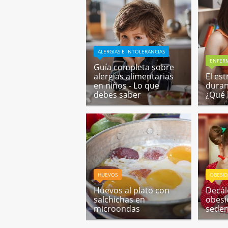
ALERGIAS E INTOLERANCIAS
ENFERM
Guía completa sobre
alergias alimentarias
El es
en niños - Lo que
duran
debes saber
¿Qué 
HUEVOS
OBESI
Huevos al plato con
Decál
salchichas en
obesid
microondas
sede