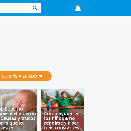
LO MÁS VISITADO
Mi bebé no
quiere el biberón
Cómo ayudar a
- Causas y trucos
los niños a no
para que lo
rendirse y a ser
acepte
más constantes