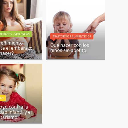
EDADES - MOLESTIAS
TRASTORNOS ALIMENTICIOS
treñimiento
Qué hacer con los
te el embarazo.
niños sin apetito
hacer?
DAD
ogo contra la
ad infantil y el
ntarismo