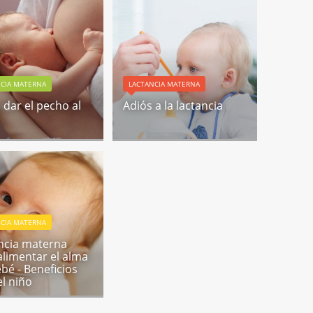
NCIA MATERNA
LACTANCIA MATERNA
dar el pecho al
Adiós a la lactancia
NCIA MATERNA
ncia materna
alimentar el alma
ebé - Beneficios
el niño