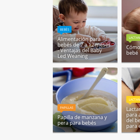
BEBÉS
LACTA
Alimentación para
bebés de 7 a 12 meses
Cómo 
- Ventajas del Baby
bebé
Led Weaning
LACTA
PAPILLAS
Lacta
para 
Papilla de manzana y
del b
pera para bebés
para 