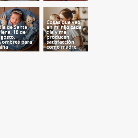
Cosas que veo
Día de Santa
en mi hijo cada
Elena, 18 de
día y me
agosto.
producen
Nombres para
satisfacción
niña
como madre