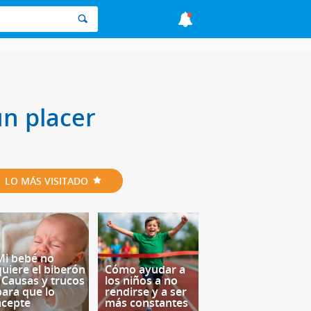
n placer
LO MÁS VISITADO
Mi bebé no
quiere el biberón
Cómo ayudar a
- Causas y trucos
los niños a no
para que lo
rendirse y a ser
acepte
más constantes