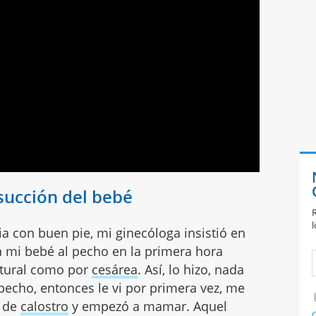
 succión del bebé
R
l
ia con buen pie, mi ginecóloga insistió en
a mi bebé al pecho en la primera hora
atural como por
cesárea
. Así, lo hizo, nada
pecho, entonces le vi por primera vez, me
o de
calostro
y empezó a mamar. Aquel
C