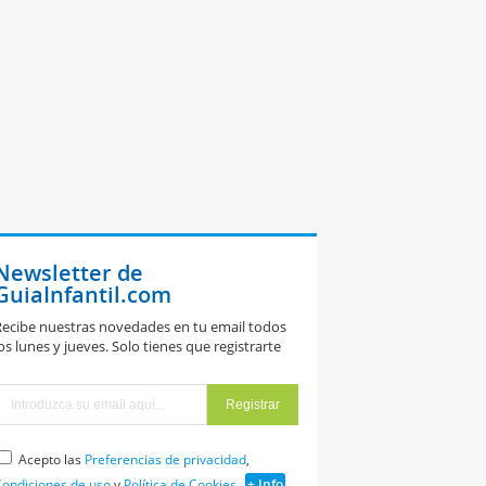
Newsletter de
GuiaInfantil.com
ecibe nuestras novedades en tu email todos
os lunes y jueves. Solo tienes que registrarte
Acepto las
Preferencias de privacidad
,
ondiciones de uso
y
Política de Cookies
+ Info