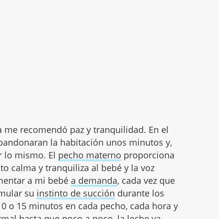
a me recomendó paz y tranquilidad. En el
 abandonaran la habitación unos minutos y,
r lo mismo. El
pecho materno
proporciona
to calma y tranquiliza al bebé y la voz
imentar a mi bebé
a demanda
, cada vez que
imular su
instinto de succión
durante los
0 o 15 minutos en cada pecho, cada hora y
mal hasta que poco a poco, la leche va