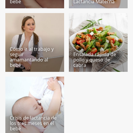
bebé
Lactancia Materna
Cómo ir al trabajo y
seguir
Ensalada rápida de
amamantando al
pollo y queso de
bebé
cabra
Crisis de lactancia de
los tres meses en el
bebé