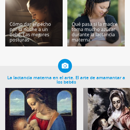
Cómo dar el pecho
Qué pasa si la madre
por la noche a un
toma mucho azúcar
bebé. Las mejores
durante la lactancia
posturas
materna
La lactancia materna en el arte. El arte de amamantar a
los bebés