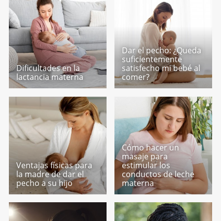
Dar el pecho: ¿Queda
suficientemente
Dificultades en la
satisfecho mi bebé al
lactancia materna
comer?
Cómo hacer un
masaje para
Ventajas físicas para
estimular los
la madre de dar el
conductos de leche
pecho a su hijo
materna