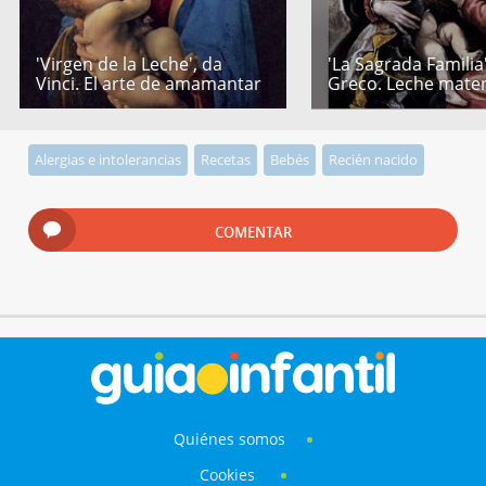
'Virgen de la Leche', da
'La Sagrada Familia'
Vinci. El arte de amamantar
Greco. Leche mate
Alergias e intolerancias
Recetas
Bebés
Recién nacido
COMENTAR
Quiénes somos
Cookies