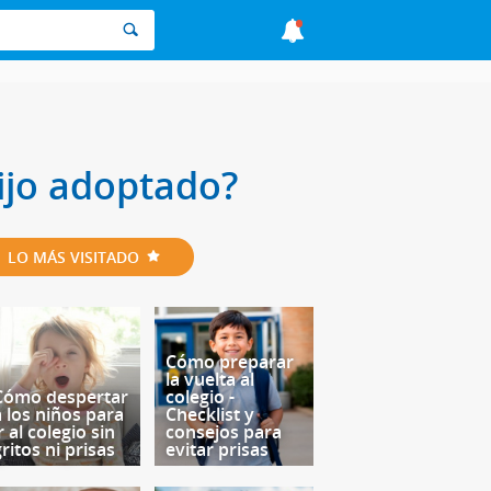
hijo adoptado?
LO MÁS VISITADO
Cómo preparar
la vuelta al
Cómo despertar
colegio -
a los niños para
Checklist y
r al colegio sin
consejos para
ritos ni prisas
evitar prisas