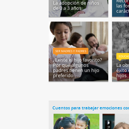
Recon
La adopción de niños
las fo
de 0 a 3 años
caráct
SER MADRES Y PADRES
EDUCA
¿Existe el hijo favorito?
Por qué algunos
La ob
padres tienen un hijo
éxito
preferido
hijos
Cuentos para trabajar emociones con