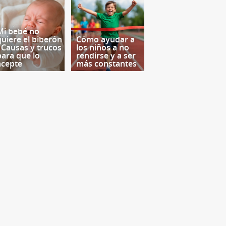
Mi bebé no
quiere el biberón
Cómo ayudar a
- Causas y trucos
los niños a no
para que lo
rendirse y a ser
acepte
más constantes