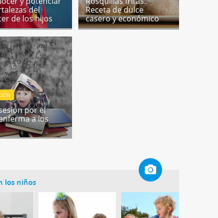
ocer y potenciar
Rosquillas fritas.
rtalezas del
Receta de dulce
er de los hijos
casero y económico
CIÓN
sesión por el
 enferma a los
 los niños