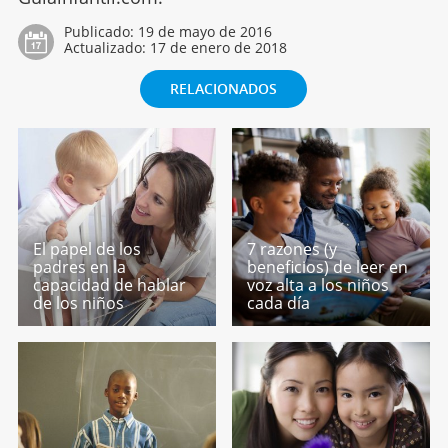
Publicado:
19 de mayo de 2016
Actualizado:
17 de enero de 2018
RELACIONADOS
El papel de los
7 razones (y
padres en la
beneficios) de leer en
capacidad de hablar
voz alta a los niños
de los niños
cada día