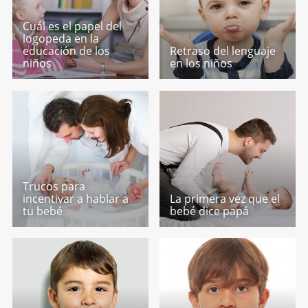
Cuál es el papel del
logopeda en la
educación de los
Retraso del lenguaje
niños
en los niños
Trucos para
incentivar a hablar a
La primera vez que el
tu bebé
bebé dice papá