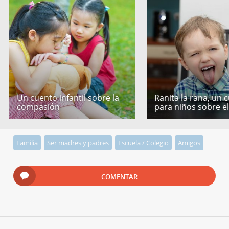
Un cuento infantil sobre la
Ranita la rana, un 
compasión
para niños sobre e
Familia
Ser madres y padres
Escuela / Colegio
Amigos
COMENTAR