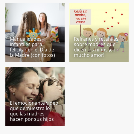
Manualidades
Refranes y retahílas
infantiles para
sobre madres que
felicitar en el Día de
dicen los niños ¡con
la Madre (con fotos)
mucho amor!
El emocionante vídeo
que demuestra lo
que las madres
hacen por sus hijos