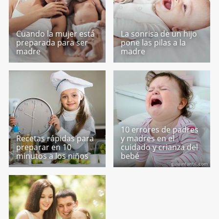
Cuando la mujer está
La sonrisa de un hijo
preparada para ser
pone las pilas a la
madre
madre
10 errores de padres
Recetas rápidas para
y madres en el
preparar en 10
cuidado y crianza del
minutos a los niños
bebé