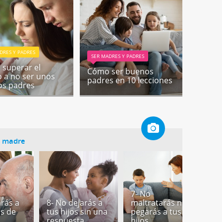
DRES Y PADRES
SER MADRES Y PADRES
superar el
Cómo ser buenos
 a no ser unos
padres en 10 lecciones
os padres
a madre
7- No
arás a
8- No dejarás a
maltratarás ni
os de
tus hijos sin una
pegarás a tus
6
respuesta
hijos
t