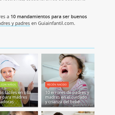
res a
10 mandamientos para ser buenos
dres y padres
en Guiainfantil.com.
1
A CON NIÑOS
RECIÉN NACIDO
s fáciles en olla
10 errores de padres y
a para madres
madres en el cuidado
jadoras
y crianza del bebé