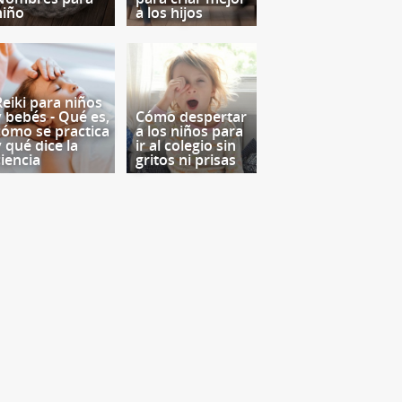
niño
a los hijos
Reiki para niños
y bebés - Qué es,
Cómo despertar
cómo se practica
a los niños para
y qué dice la
ir al colegio sin
ciencia
gritos ni prisas