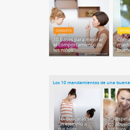
CONDUCTA
SER MA
10 frases para mejorar
Cómo 
el comportamiento de
miedo
los niños
buen
Los 10 mandamientos de una buen
10- Buscarás ser
9- Respet
un ejemplo a
los abuel
tus hijos
tus hijos