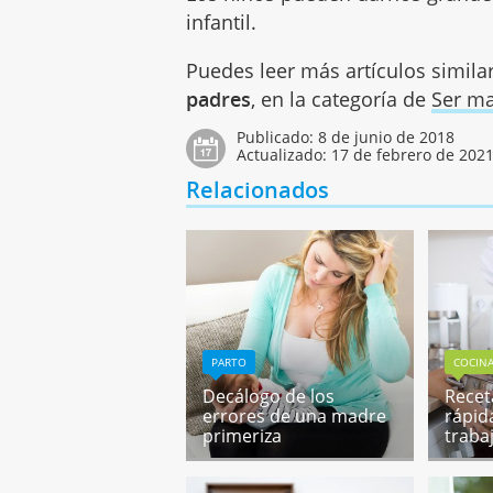
infantil.
Puedes leer más artículos simila
padres
, en la categoría de
Ser ma
Publicado:
8 de junio de 2018
Actualizado:
17 de febrero de 202
Relacionados
PARTO
COCIN
Decálogo de los
Receta
errores de una madre
rápid
primeriza
traba