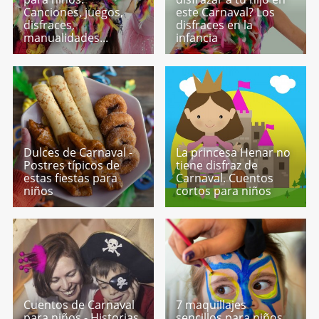
Canciones, juegos,
este Carnaval? Los
disfraces,
disfraces en la
manualidades...
infancia
Dulces de Carnaval -
La princesa Henar no
Postres típicos de
tiene disfraz de
estas fiestas para
Carnaval. Cuentos
niños
cortos para niños
Cuentos de Carnaval
7 maquillajes
para niños - Historias
sencillos para niños.