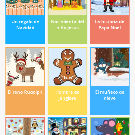
Un regalo de
Nacimiento del
La historia de
Navidad
niño Jesús
Papá Noel
El reno Rudolph
Hombre de
El muñeco de
jengibre
nieve