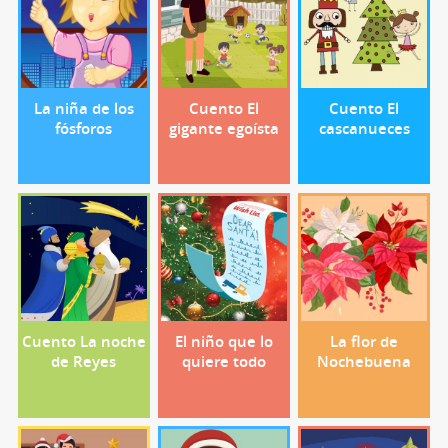
La niña de los
Cuento El
Cuento El
fósforos
gigante egoísta
cascanueces
Cuento La noche
El niño que lo
La flor de
de Reyes
quiere todo
Nochebuena