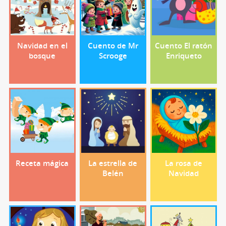
Navidad en el
Cuento de Mr
Cuento El ratón
bosque
Scrooge
Enriqueto
Receta mágica
La estrella de
La rosa de
Belén
Navidad