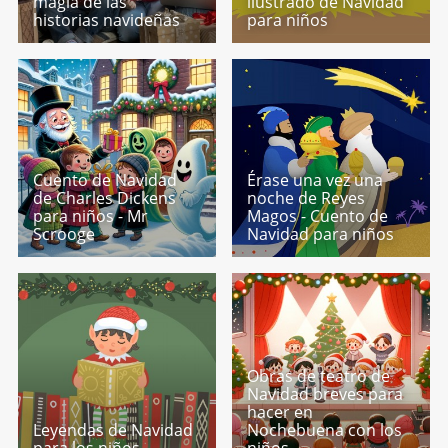
magia de las
ilustrado de Navidad
historias navideñas
para niños
Cuento de Navidad
Érase una vez una
de Charles Dickens
noche de Reyes
para niños - Mr
Magos - Cuento de
Scrooge
Navidad para niños
Obras de teatro de
Navidad breves para
hacer en
Leyendas de Navidad
Nochebuena con los