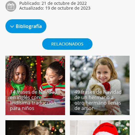
Publicado:
21 de octubre de 2022
Actualizado:
19 de octubre de 2023
Bibliografía
RELACIONADOS
14 frases de Navidad
49 frases de Navidad
en inglés con
de un hermano a
lindísima traducción
otro hermano llenas
para niños
de amor