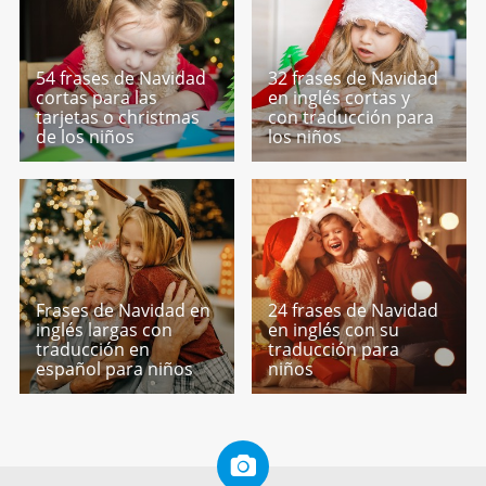
54 frases de Navidad
32 frases de Navidad
cortas para las
en inglés cortas y
tarjetas o christmas
con traducción para
de los niños
los niños
Frases de Navidad en
24 frases de Navidad
inglés largas con
en inglés con su
traducción en
traducción para
español para niños
niños