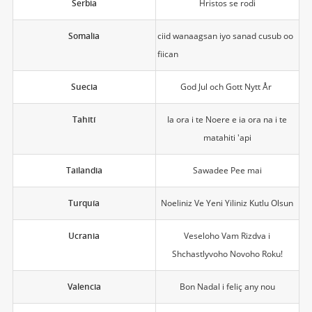
Serbia
Hristos se rodi
Somalia
ciid wanaagsan iyo sanad cusub oo
fiican
Suecia
God Jul och Gott Nytt År
Tahití
Ia ora i te Noere e ia ora na i te
matahiti 'api
Tailandia
Sawadee Pee mai
Turquía
Noeliniz Ve Yeni Yiliniz Kutlu Olsun
Ucrania
Veseloho Vam Rizdva i
Shchastlyvoho Novoho Roku!
Valencia
Bon Nadal i feliç any nou