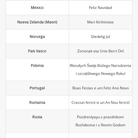
México
Feliz Navidad
Nueva Zelanda (Maorí)
Meri Kirihimete
Noruega
Gledelig Jul
País Vasco
Zorionak eta Urte Berri On!
Polonia
Wesołych Świąt Bożego Narodzenia
i szczęśliwego Nowego Roku!
Portugal
Boas Festas e um Feliz Ano Novo
Rumania
Craciun fericit si un An Nou fericit!
Rusia
Pozdrevlyayu s prazdnikom
Rozhdestva i s Novim Godom