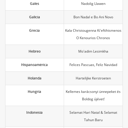
Gales
Nadolig Llawen
Galicia
Bon Nadal e Bo Ani Novo
Grecia
Kala Christougenna Ki'eftihismenos
O Kenourios Chronos
Hebreo
Mo'adim Lesimkha
Hispanoamérica
Felices Pascuas, Feliz Navidad
Holanda
Hartelijke Kerstroeten
Hungría
Kellemes karácsonyi ünnepeket és
Boldog újévet!
Indonesia
Selamat Hari Natal & Selamat
Tahun Baru