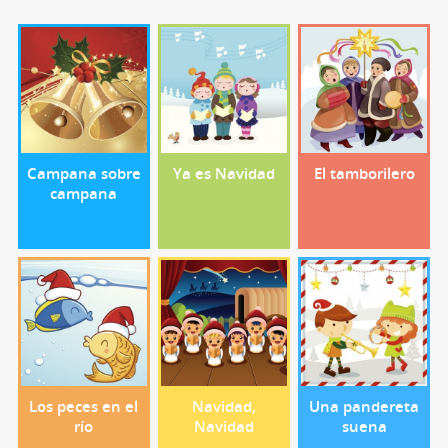
Campana sobre
Ya es Navidad
El tamborilero
campana
Los peces en el
Navidad,
Una pandereta
río
Navidad
suena