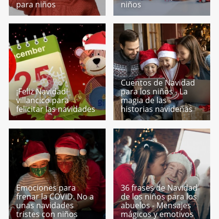
para niños
niños
Cuentos de Navidad
¡Feliz Navidad!
para los niños - La
villancico para
magia de las
felicitar las navidades
historias navideñas
Emociones para
36 frases de Navidad
frenar la COVID. No a
de los niños para los
unas navidades
abuelos - Mensajes
tristes con niños
mágicos y emotivos