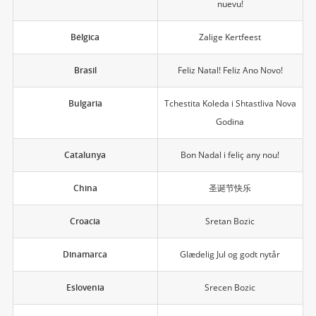
nuevu!
Bélgica
Zalige Kertfeest
Brasil
Feliz Natal! Feliz Ano Novo!
Bulgaria
Tchestita Koleda i Shtastliva Nova
Godina
Catalunya
Bon Nadal i feliç any nou!
China
圣诞节快乐
Croacia
Sretan Bozic
Dinamarca
Glædelig Jul og godt nytår
Eslovenia
Srecen Bozic