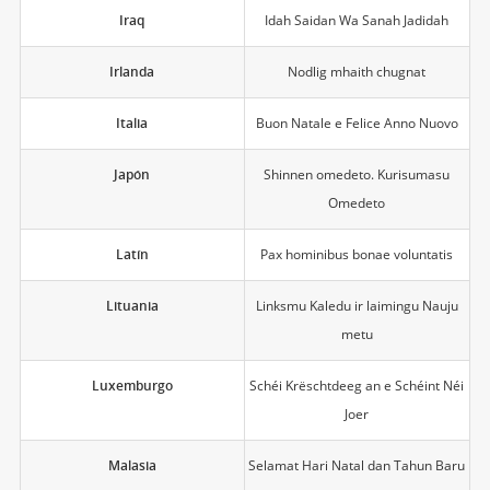
Iraq
Idah Saidan Wa Sanah Jadidah
Irlanda
Nodlig mhaith chugnat
Italia
Buon Natale e Felice Anno Nuovo
Japón
Shinnen omedeto. Kurisumasu
Omedeto
Latín
Pax hominibus bonae voluntatis
Lituania
Linksmu Kaledu ir laimingu Nauju
metu
Luxemburgo
Schéi Krëschtdeeg an e Schéint Néi
Joer
Malasia
Selamat Hari Natal dan Tahun Baru