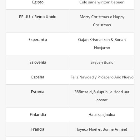
Egipto
Colo sana wintom tiebeen
EE.UU. / Reino Unido
Merry Christmas o Happy
Christmas
Esperanto
Gajan Kristnaskon & Bonan
Novjaron
Eslovenia
Srecen Bozic
España
Feliz Navidad y Próspero Año Nuevo
Estonia
Rõõmsaid Jõulupühi ja Head uut
aastat
Finlandia
Hauskaa Joulua
Francia
Joyeux Noël et Bonne Année!