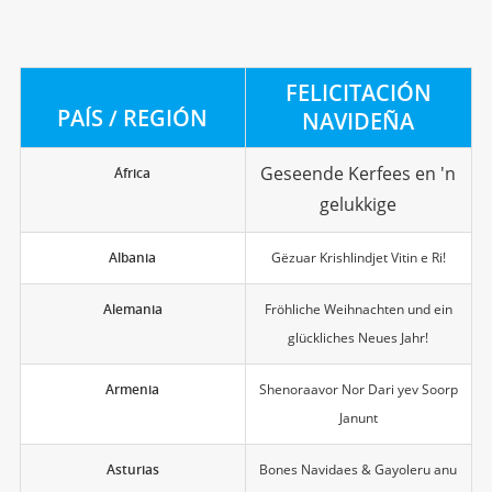
FELICITACIÓN
PAÍS / REGIÓN
NAVIDEÑA
Geseende Kerfees en 'n
África
gelukkige
Albania
Gëzuar Krishlindjet Vitin e Ri!
Alemania
Fröhliche Weihnachten und ein
glückliches Neues Jahr!
Armenia
Shenoraavor Nor Dari yev Soorp
Janunt
Asturias
Bones Navidaes & Gayoleru anu