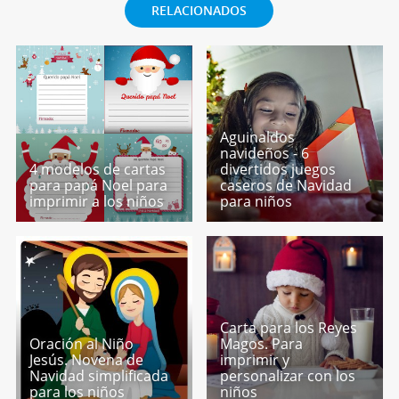
RELACIONADOS
Aguinaldos
navideños - 6
4 modelos de cartas
divertidos juegos
para papá Noel para
caseros de Navidad
imprimir a los niños
para niños
Carta para los Reyes
Oración al Niño
Magos. Para
Jesús. Novena de
imprimir y
Navidad simplificada
personalizar con los
para los niños
niños