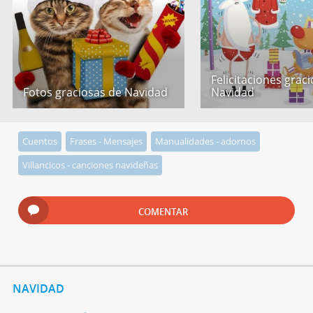
Felicitaciones grac
Fotos graciosas de Navidad
Navidad
Cuentos
Frases - Mensajes
Manualidades - adornos
Villancicos - canciones navideñas
COMENTAR
NAVIDAD