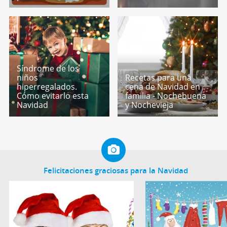
Síndrome de los
niños
Recetas para una
hiperregalados.
cena de Navidad en
Cómo evitarlo esta
familia - Nochebuena
Navidad
y Nochevieja
Felicitaciones graciosas para la Navidad