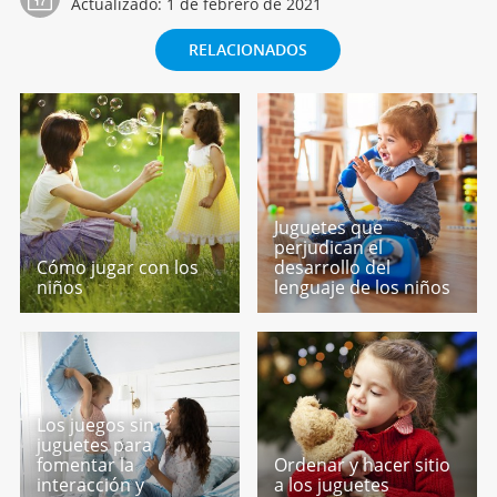
Actualizado:
1 de febrero de 2021
RELACIONADOS
Juguetes que
perjudican el
Cómo jugar con los
desarrollo del
niños
lenguaje de los niños
Los juegos sin
juguetes para
fomentar la
Ordenar y hacer sitio
interacción y
a los juguetes