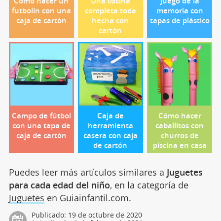
Cómo hacer un
Una cocina
Juego de la
futbolín con una
completa toda
memoria con
caja de cartón
hecha con
tapas de plástico
cartón
Campo de fútbol
Caja de
Cómo hacer
con una tapa de
herramienta
caballitos con
caja de cartón
casera con caja
churros de
de cartón
piscina en casa
Puedes leer más artículos similares a
Juguetes
para cada edad del niño
, en la categoría de
Juguetes
en Guiainfantil.com.
Publicado:
19 de octubre de 2020