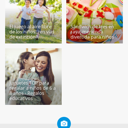
El juego al aire libre
Sándwich de tres en
de los niños: ¿en vías
raya, merienda
de extinción?
divertida para niños
Juguetes TOP para
regalar a niños de 6 a
8 años - Regalos
educativos