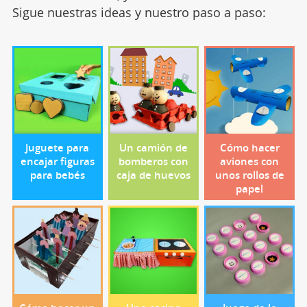
Sigue nuestras ideas y nuestro paso a paso:
Juguete para
Un camión de
Cómo hacer
encajar figuras
bomberos con
aviones con
para bebés
caja de huevos
unos rollos de
papel