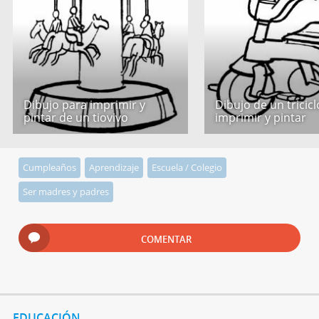
Dibujo para imprimir y
Dibujo de un tricic
pintar de un tiovivo
imprimir y pintar
Cumpleaños
Aprendizaje
Escuela / Colegio
Ser madres y padres
COMENTAR
EDUCACIÓN