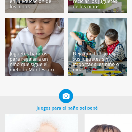
en la educación de
reciclar los juguetes
los niños
de los niños
Juguetes baratos
Deja que tu hijo elija
para regalar a un
sus juguetes sin
niño que sigue el
importar si es niño o
método Montessori
niña
Juegos para el baño del bebé