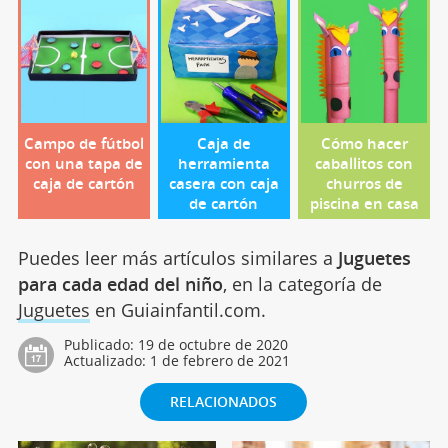
Campo de fútbol
Caja de
Cómo hacer
con una tapa de
herramienta
caballitos con
caja de cartón
casera con caja
churros de
de cartón
piscina en casa
Puedes leer más artículos similares a
Juguetes
para cada edad del niño
, en la categoría de
Juguetes
en Guiainfantil.com.
Publicado:
19 de octubre de 2020
Actualizado:
1 de febrero de 2021
RELACIONADOS