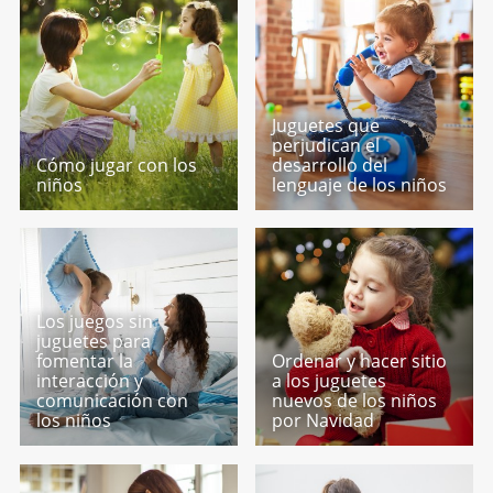
Juguetes que
perjudican el
Cómo jugar con los
desarrollo del
niños
lenguaje de los niños
Los juegos sin
juguetes para
fomentar la
Ordenar y hacer sitio
interacción y
a los juguetes
comunicación con
nuevos de los niños
los niños
por Navidad