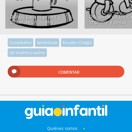
Dibujo para imprimir y
Dibujo de un tricic
pintar de un tiovivo
imprimir y pintar
Cumpleaños
Aprendizaje
Escuela / Colegio
Ser madres y padres
COMENTAR
Quiénes somos