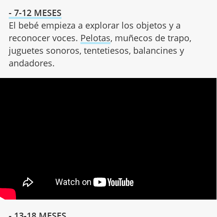
- 7-12 MESES
El bebé empieza a explorar los objetos y a
reconocer voces.
Pelotas
, muñecos de trapo,
juguetes sonoros, tentetiesos, balancines y
andadores.
- 13-18 MESES