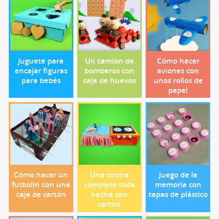
Juguete para
Un camión de
Cómo hacer
encajar figuras
bomberos con
aviones con
para bebés
caja de huevos
unos rollos de
papel
Cómo hacer un
Una cocina
Juego de la
futbolín con una
completa toda
memoria con
caja de cartón
hecha con
tapas de plástico
cartón