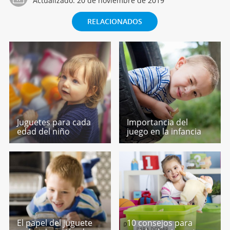
Actualizado:
20 de noviembre de 2019
RELACIONADOS
Juguetes para cada
Importancia del
edad del niño
juego en la infancia
El papel del juguete
10 consejos para