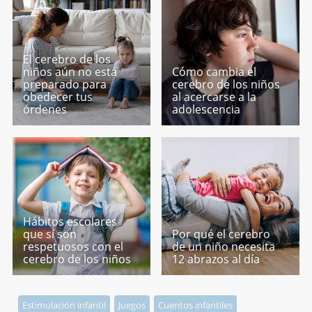
El cerebro de los
niños aún no está
Cómo cambia el
preparado para
cerebro de los niños
obedecer tus
al acercarse a la
órdenes
adolescencia
Hábitos escolares
que sí son
Por qué el cerebro
respetuosos con el
de un niño necesita
cerebro de los niños
12 abrazos al día
Estimulación infantil
Juegos
Cuentos infantiles