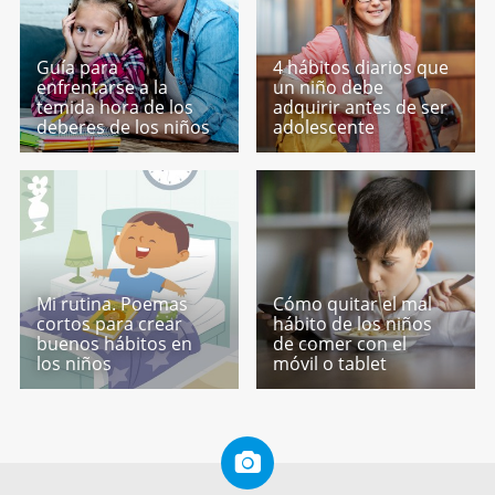
Guía para
4 hábitos diarios que
enfrentarse a la
un niño debe
temida hora de los
adquirir antes de ser
deberes de los niños
adolescente
Mi rutina. Poemas
Cómo quitar el mal
cortos para crear
hábito de los niños
buenos hábitos en
de comer con el
los niños
móvil o tablet