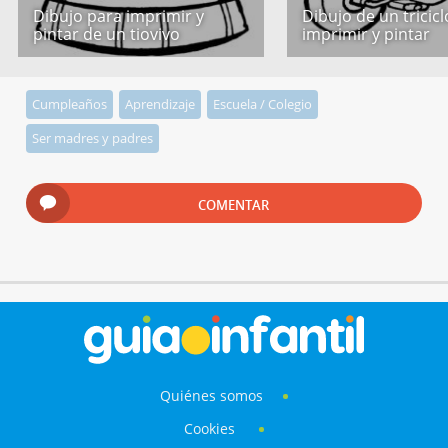
Dibujo para imprimir y
Dibujo de un tricic
pintar de un tiovivo
imprimir y pintar
Cumpleaños
Aprendizaje
Escuela / Colegio
Ser madres y padres
COMENTAR
Quiénes somos
Cookies