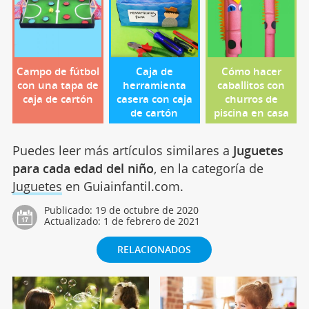
Campo de fútbol
Caja de
Cómo hacer
con una tapa de
herramienta
caballitos con
caja de cartón
casera con caja
churros de
de cartón
piscina en casa
Puedes leer más artículos similares a
Juguetes
para cada edad del niño
, en la categoría de
Juguetes
en Guiainfantil.com.
Publicado:
19 de octubre de 2020
Actualizado:
1 de febrero de 2021
RELACIONADOS