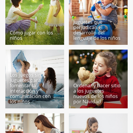
Juguetes que
perjudican el
Cómo jugar con los
desarrollo del
niños
lenguaje de los niños
Los juegos sin
juguetes para
fomentar la
Ordenar y hacer sitio
interacción y
a los juguetes
comunicación con
nuevos de los niños
los niños
por Navidad