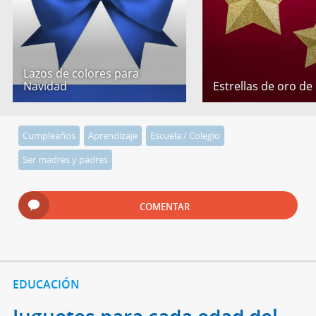
Lazos de colores para
Navidad
Estrellas de oro de
Cumpleaños
Aprendizaje
Escuela / Colegio
Ser madres y padres
COMENTAR
EDUCACIÓN
Juguetes para cada edad del