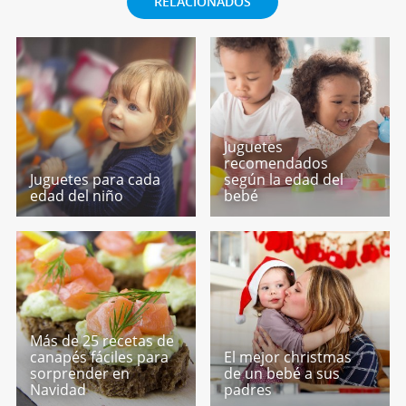
RELACIONADOS
Juguetes
recomendados
Juguetes para cada
según la edad del
edad del niño
bebé
Más de 25 recetas de
canapés fáciles para
El mejor christmas
sorprender en
de un bebé a sus
Navidad
padres