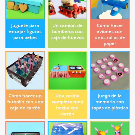
Juguete para
Un camión de
Cómo hacer
encajar figuras
bomberos con
aviones con
para bebés
caja de huevos
unos rollos de
papel
Cómo hacer un
Una cocina
Juego de la
futbolín con una
completa toda
memoria con
caja de cartón
hecha con
tapas de plástico
cartón