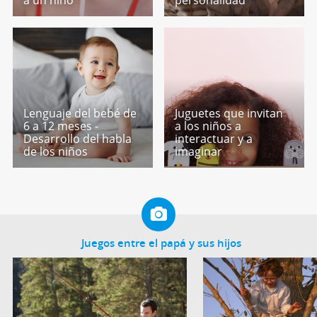
Lenguaje del bebé de
Juguetes que invitan
6 a 12 meses -
a los niños a
Desarrollo del habla
interactuar y a
de los niños
imaginar
Juegos entre el papá y sus hijos