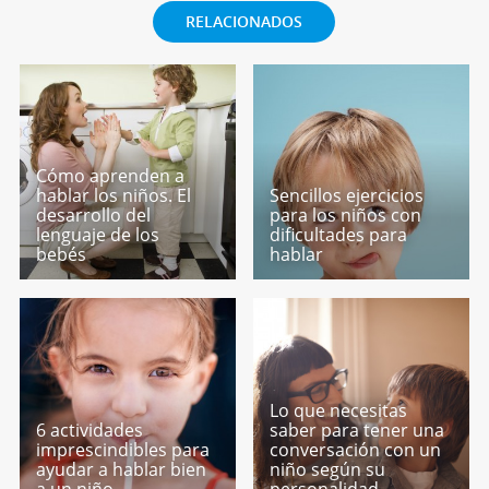
RELACIONADOS
Cómo aprenden a
hablar los niños. El
Sencillos ejercicios
desarrollo del
para los niños con
lenguaje de los
dificultades para
bebés
hablar
Lo que necesitas
6 actividades
saber para tener una
imprescindibles para
conversación con un
ayudar a hablar bien
niño según su
a un niño
personalidad