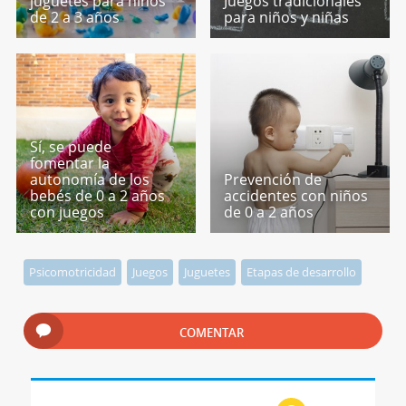
juguetes para niños
Juegos tradicionales
de 2 a 3 años
para niños y niñas
Sí, se puede
fomentar la
autonomía de los
Prevención de
bebés de 0 a 2 años
accidentes con niños
con juegos
de 0 a 2 años
Psicomotricidad
Juegos
Juguetes
Etapas de desarrollo
COMENTAR