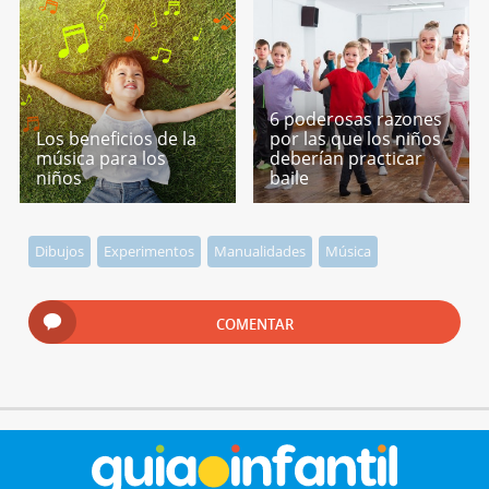
6 poderosas razones
Los beneficios de la
por las que los niños
música para los
deberían practicar
niños
baile
Dibujos
Experimentos
Manualidades
Música
COMENTAR