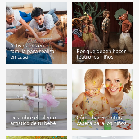
Actividades en
familia para realizar
Por qué deben hacer
en casa
teatro los niños
Descubre el talento
Cómo hacer pintura
artístico de tu bebé
casera para los niños