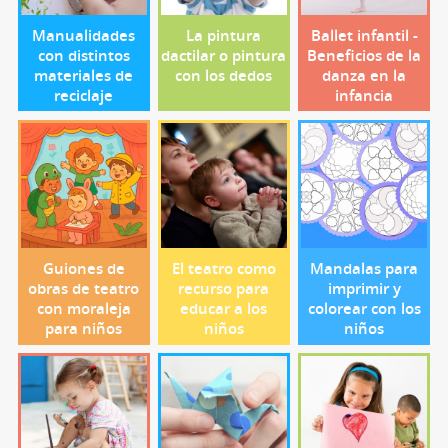
Manualidades
La pintura
Ballet infantil -
con distintos
dactilar o pintura
Beneficios de la
materiales de
con los dedos
danza en la
reciclaje
infancia
Guiones de
El teatro como
Mandalas para
obras de teatro
recurso para
imprimir y
con moraleja
educar a los
colorear con los
para niños
niños
niños