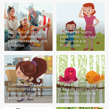
Guiones de obras de
3 obras de teatro
teatro con valores
para niños con baja
para representar con
tolerancia a la
los niños
frustración
Cuentistas. Obra de
El pajarito perezoso.
teatro corta para
Obra de teatro corta
niños que enseña a
para niños sobre la
pedir perdón
pereza