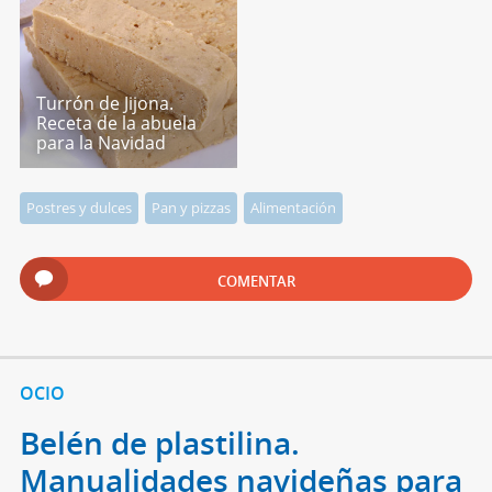
Turrón de Jijona.
Receta de la abuela
para la Navidad
Postres y dulces
Pan y pizzas
Alimentación
COMENTAR
OCIO
Belén de plastilina.
Manualidades navideñas para