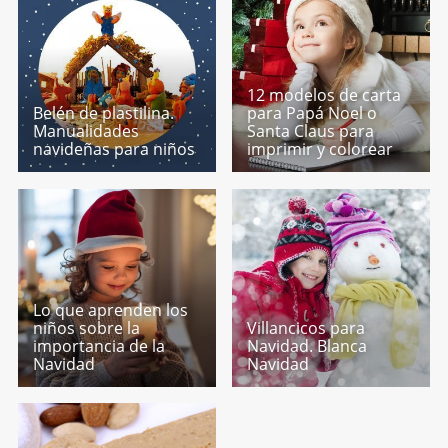
12 modelos de carta
Belén de plastilina.
para Papá Noel o
Manualidades
Santa Claus para
navideñas para niños
imprimir y colorear
Lo que aprenden los
niños sobre la
Villancicos para
importancia de la
Navidad. Blanca
Navidad
Navidad