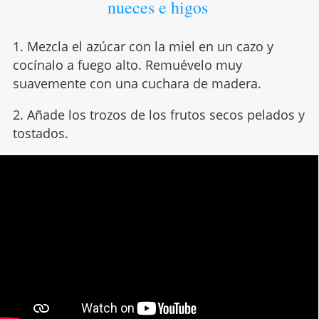
nueces e higos
1. Mezcla el azúcar con la miel en un cazo y
cocínalo a fuego alto. Remuévelo muy
suavemente con una cuchara de madera.
2. Añade los trozos de los frutos secos pelados y
tostados.