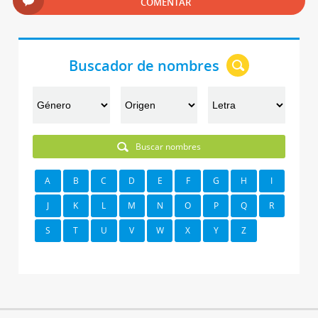
COMENTAR
Buscador de nombres
Buscar nombres
A
B
C
D
E
F
G
H
I
J
K
L
M
N
O
P
Q
R
S
T
U
V
W
X
Y
Z