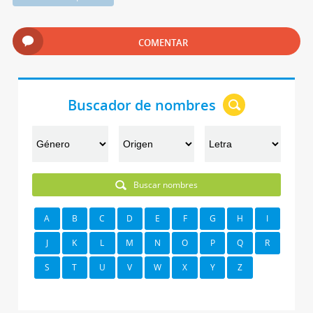
COMENTAR
Buscador de nombres
Buscar nombres
A
B
C
D
E
F
G
H
I
J
K
L
M
N
O
P
Q
R
S
T
U
V
W
X
Y
Z