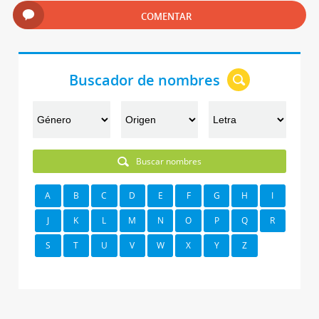
COMENTAR
Buscador de nombres
Buscar nombres
A
B
C
D
E
F
G
H
I
J
K
L
M
N
O
P
Q
R
S
T
U
V
W
X
Y
Z