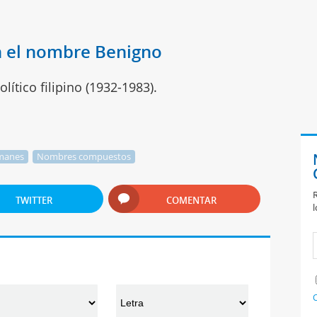
n el nombre Benigno
lítico filipino (1932-1983).
manes
Nombres compuestos
R
TWITTER
COMENTAR
l
C