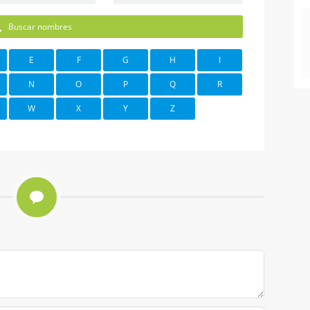
Buscar nombres
E
F
G
H
I
N
O
P
Q
R
W
X
Y
Z