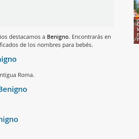
iños destacamos a
Benigno
. Encontrarás en
ificados de los nombres para bebés.
nigno
antigua Roma.
 Benigno
nigno