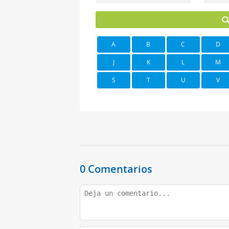
A
B
C
D
J
K
L
M
S
T
U
V
0 Comentarios