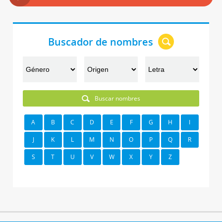
Buscador de nombres
Buscar nombres
A
B
C
D
E
F
G
H
I
J
K
L
M
N
O
P
Q
R
S
T
U
V
W
X
Y
Z