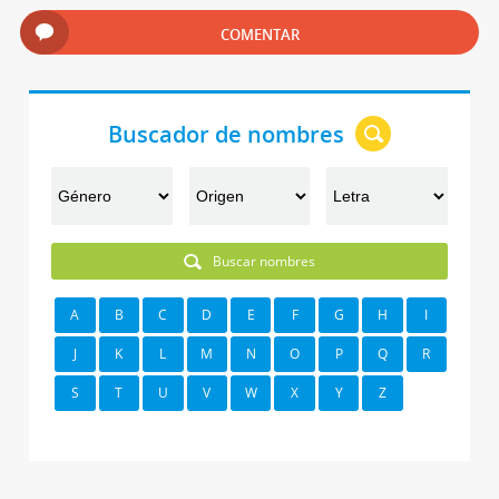
COMENTAR
Buscador de nombres
Buscar nombres
A
B
C
D
E
F
G
H
I
J
K
L
M
N
O
P
Q
R
S
T
U
V
W
X
Y
Z