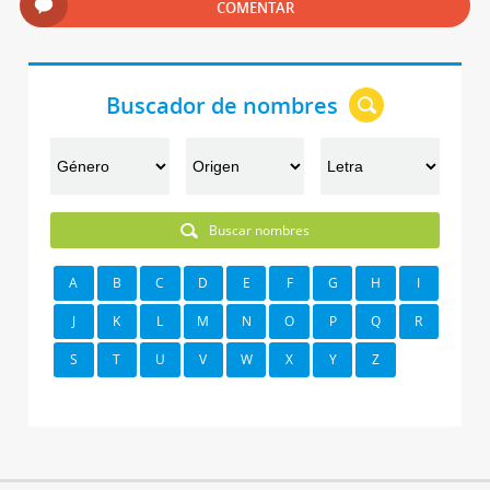
COMENTAR
Buscador de nombres
Buscar nombres
A
B
C
D
E
F
G
H
I
J
K
L
M
N
O
P
Q
R
S
T
U
V
W
X
Y
Z