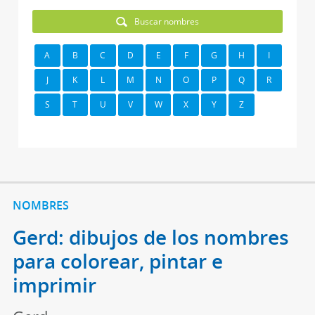
Buscar nombres
A
B
C
D
E
F
G
H
I
J
K
L
M
N
O
P
Q
R
S
T
U
V
W
X
Y
Z
NOMBRES
Gerd: dibujos de los nombres
para colorear, pintar e
imprimir