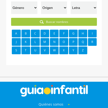
Buscar nombres
A
B
C
D
E
F
G
H
I
J
K
L
M
N
O
P
Q
R
S
T
U
V
W
X
Y
Z
Quiénes somos