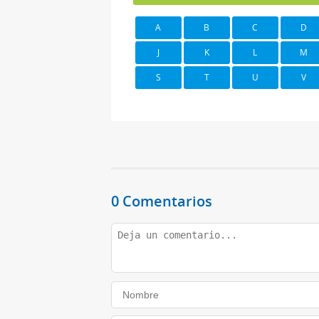
A
B
C
D
J
K
L
M
S
T
U
V
0 Comentarios