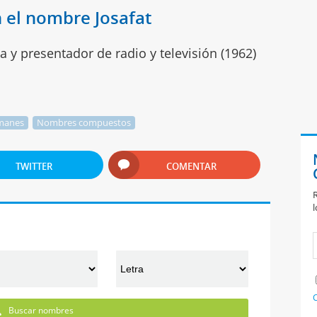
 el nombre Josafat
ta y presentador de radio y televisión (1962)
manes
Nombres compuestos
TWITTER
COMENTAR
R
l
C
Buscar nombres