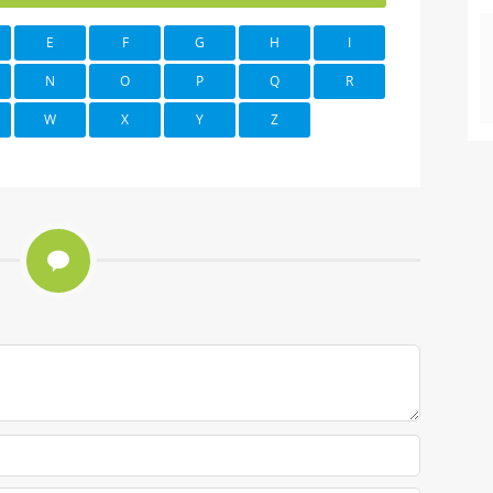
E
F
G
H
I
N
O
P
Q
R
W
X
Y
Z