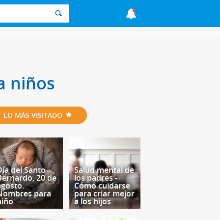
a niños
LO MÁS VISITADO
Día del Santo
Salud mental de
Bernardo, 20 de
los padres -
agosto.
Cómo cuidarse
Nombres para
para criar mejor
niño
a los hijos