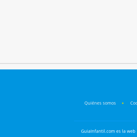
Quiénes somos
Co
GuiaInfantil.com es la web 