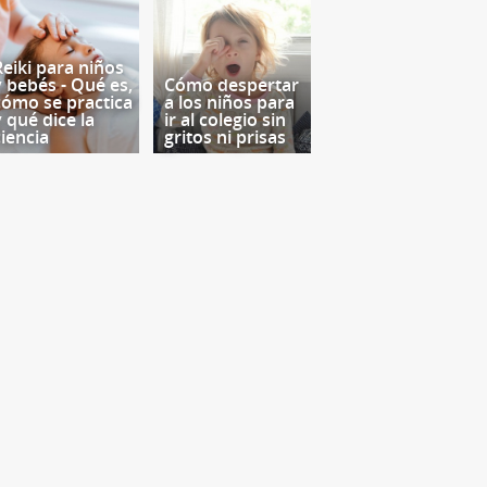
Reiki para niños
y bebés - Qué es,
Cómo despertar
cómo se practica
a los niños para
y qué dice la
ir al colegio sin
ciencia
gritos ni prisas