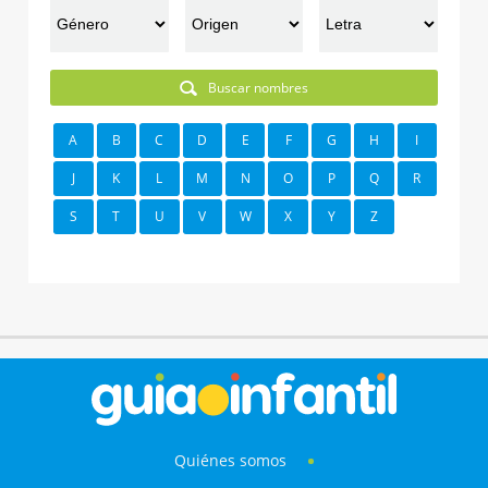
Buscar nombres
A
B
C
D
E
F
G
H
I
J
K
L
M
N
O
P
Q
R
S
T
U
V
W
X
Y
Z
Quiénes somos