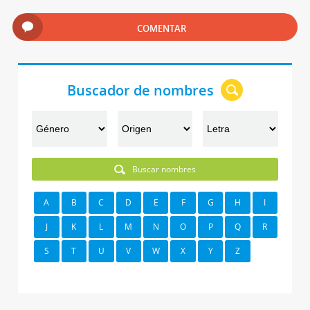
COMENTAR
Buscador de nombres
Buscar nombres
A
B
C
D
E
F
G
H
I
J
K
L
M
N
O
P
Q
R
S
T
U
V
W
X
Y
Z