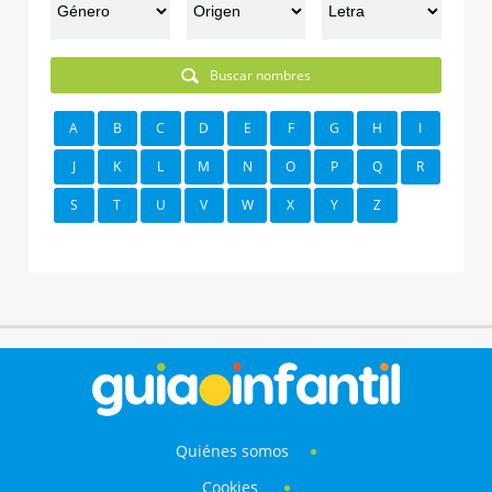
Buscar nombres
A
B
C
D
E
F
G
H
I
J
K
L
M
N
O
P
Q
R
S
T
U
V
W
X
Y
Z
Quiénes somos
Cookies