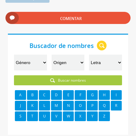
COMENTAR
Buscador de nombres
Buscar nombres
A
B
C
D
E
F
G
H
I
J
K
L
M
N
O
P
Q
R
S
T
U
V
W
X
Y
Z