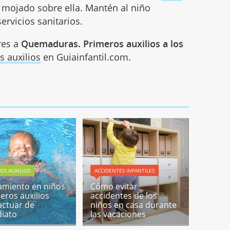
o mojado sobre ella. Mantén al niño
ervicios sanitarios.
res a
Quemaduras. Primeros auxilios a los
s auxilios
en Guiainfantil.com.
OS AUXILIOS
ACCIDENTES INFANTILES
miento en niños
Cómo evitar
meros auxilios
accidentes de los
actuar de
niños en casa durante
iato
las vacaciones