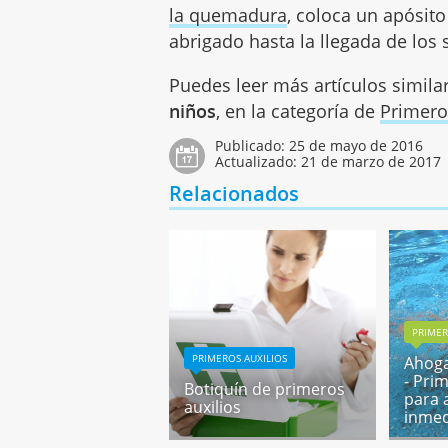
la quemadura
, coloca un apósit
abrigado hasta la llegada de los s
Puedes leer más artículos simila
niños
, en la categoría de
Primero
Publicado:
25 de mayo de 2016
Actualizado:
21 de marzo de 2017
Relacionados
PRIMER
PRIMEROS AUXILIOS
Ahoga
- Pri
Botiquín de primeros
para 
auxilios
inmed