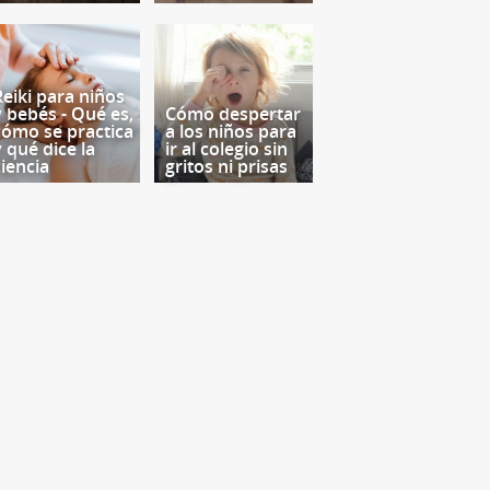
Reiki para niños
y bebés - Qué es,
Cómo despertar
cómo se practica
a los niños para
y qué dice la
ir al colegio sin
ciencia
gritos ni prisas