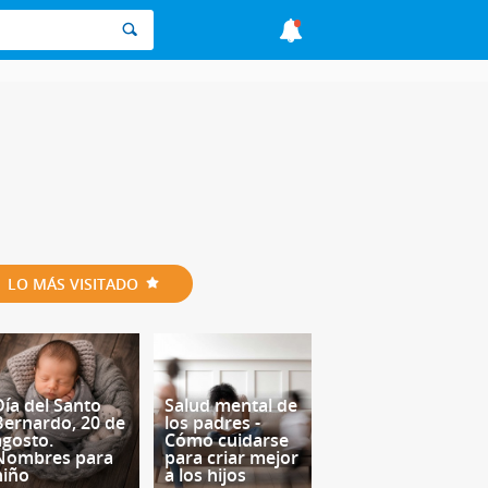
LO MÁS VISITADO
Día del Santo
Salud mental de
Bernardo, 20 de
los padres -
agosto.
Cómo cuidarse
Nombres para
para criar mejor
niño
a los hijos