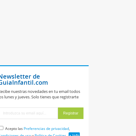
Newsletter de
GuiaInfantil.com
ecibe nuestras novedades en tu email todos
os lunes y jueves. Solo tienes que registrarte
Acepto las
Preferencias de privacidad
,
ondiciones de uso
y
Política de Cookies
+ Info