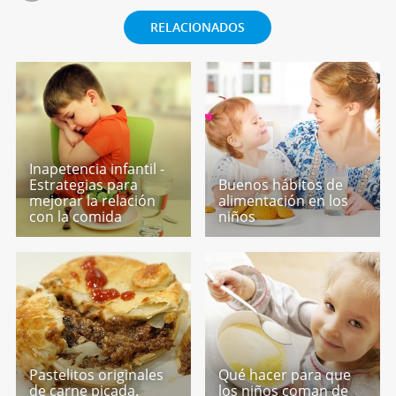
RELACIONADOS
Inapetencia infantil -
Estrategias para
Buenos hábitos de
mejorar la relación
alimentación en los
con la comida
niños
Pastelitos originales
Qué hacer para que
de carne picada.
los niños coman de