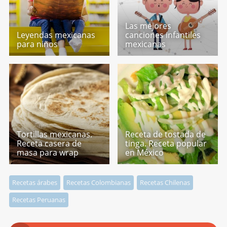
Las mejores
Leyendas mexicanas
canciones infantiles
para niños
mexicanas
Tortillas mexicanas.
Receta de tostada de
Receta casera de
tinga. Receta popular
masa para wrap
en México
Recetas árabes
Recetas Colombianas
Recetas Chilenas
Recetas Peruanas