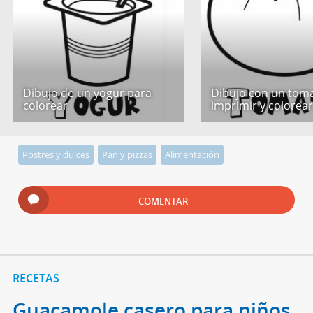
Dibujo de un yogur para
Dibujo con un tom
colorear
imprimir y colorea
Postres y dulces
Pan y pizzas
Alimentación
COMENTAR
RECETAS
Guacamole casero para niños.