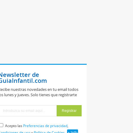
Newsletter de
GuiaInfantil.com
ecibe nuestras novedades en tu email todos
os lunes y jueves. Solo tienes que registrarte
Acepto las
Preferencias de privacidad
,
ondiciones de uso
y
Política de Cookies
+ Info