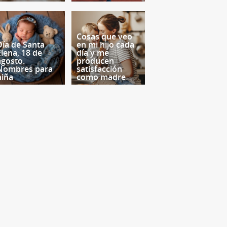
Cosas que veo
Día de Santa
en mi hijo cada
Elena, 18 de
día y me
agosto.
producen
Nombres para
satisfacción
niña
como madre