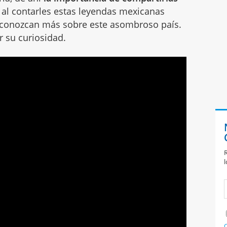
, al contarles estas leyendas mexicanas
 conozcan más sobre este asombroso país.
 su curiosidad.
R
l
C