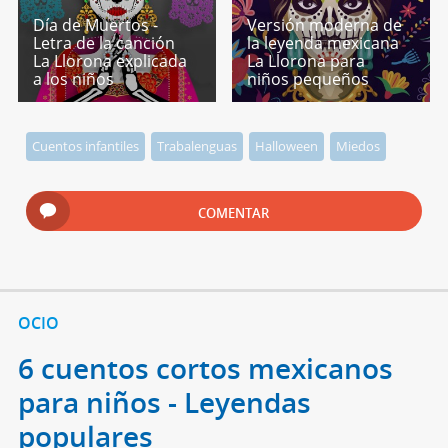
Día de Muertos -
Versión moderna de
Letra de la canción
la leyenda mexicana
La Llorona explicada
La Llorona para
a los niños
niños pequeños
Cuentos infantiles
Trabalenguas
Halloween
Miedos
COMENTAR
OCIO
6 cuentos cortos mexicanos
para niños - Leyendas
populares