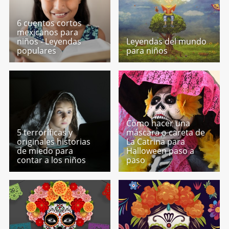
6 cuentos cortos
mexicanos para
niños - Leyendas
Leyendas del mundo
populares
para niños
Cómo hacer una
5 terroríficas y
máscara o careta de
originales historias
La Catrina para
de miedo para
Halloween paso a
contar a los niños
paso