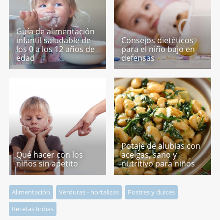
Guía de alimentación
infantil saludable de
Consejos dietéticos
los 0 a los 12 años de
para el niño bajo en
edad
defensas
Potaje de alubias con
Qué hacer con los
acelgas, sano y
niños sin apetito
nutritivo para niños
Alimentación
Verduras - hortalizas
Postres y dulces
Recetas Indias