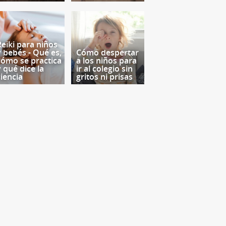
Reiki para niños
y bebés - Qué es,
Cómo despertar
cómo se practica
a los niños para
y qué dice la
ir al colegio sin
ciencia
gritos ni prisas