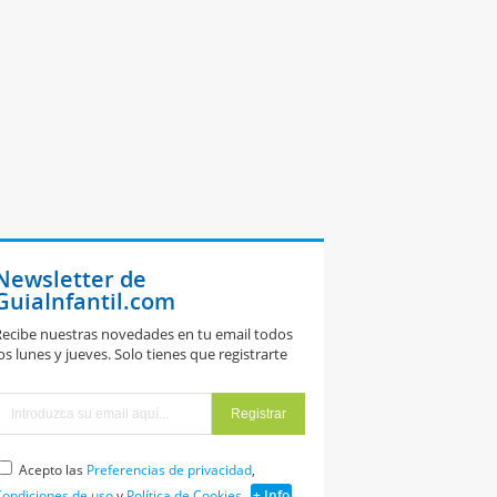
Newsletter de
GuiaInfantil.com
ecibe nuestras novedades en tu email todos
os lunes y jueves. Solo tienes que registrarte
Acepto las
Preferencias de privacidad
,
ondiciones de uso
y
Política de Cookies
+ Info