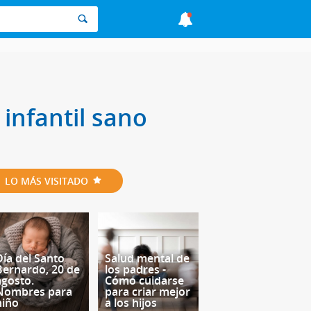
infantil sano
LO MÁS VISITADO
Día del Santo
Salud mental de
Bernardo, 20 de
los padres -
agosto.
Cómo cuidarse
Nombres para
para criar mejor
niño
a los hijos