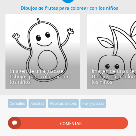
Dibujos de frutas para colorear con los niños
Imagen de un aguacate.
Imagen de unas cer
Dibujos para colorear con
Dibujos para color
los niños
los niños
Cereales
Recetas
Recetas árabes
Pan y pizzas
COMENTAR