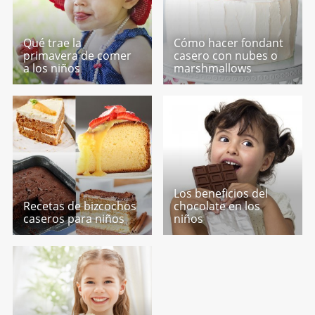
Qué trae la
Cómo hacer fondant
primavera de comer
casero con nubes o
a los niños
marshmallows
Los beneficios del
Recetas de bizcochos
chocolate en los
caseros para niños
niños