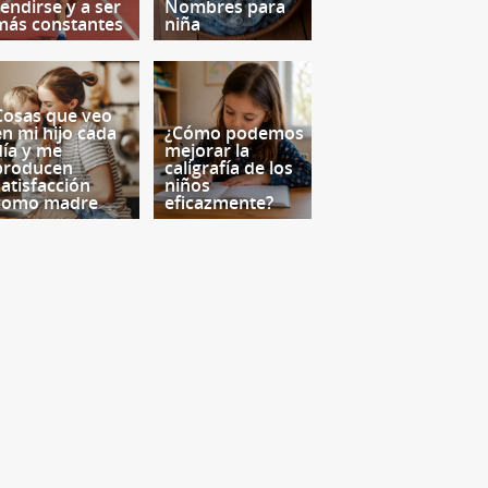
rendirse y a ser
Nombres para
más constantes
niña
Cosas que veo
en mi hijo cada
¿Cómo podemos
día y me
mejorar la
producen
caligrafía de los
satisfacción
niños
como madre
eficazmente?